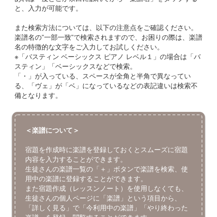
と、入力が可能です。
また検索方法については、以下の注意点をご確認ください。
楽譜名の”一部一致”で検索されますので、お困りの際は、楽譜
名の特徴的な文字をご入力してお試しください。
※「バスティン ベーシックス ピアノ レベル１」の場合は「バ
スティン」「ベーシックスなどで検索。
「・」が入っている、スペースが全角と半角で異なってい
る、「ヴェ」が「ベ」になっているなどの表記違いは検索不
備となります。
＜楽譜について＞
宿題を作成時に楽譜を登録しておくとスムーズに宿題
内容を入力することができます。
生徒さんの楽譜一覧の「＋」ボタンで楽譜を検索、使
用中の楽譜に登録することができます。
また宿題作成（レッスンノート）を使用しなくても、
生徒さんの個人ページに「楽譜」という項目から、
「詳しく見る」で「今利用中の楽譜」「やり終わった
楽譜」を登録、閲覧することができます。